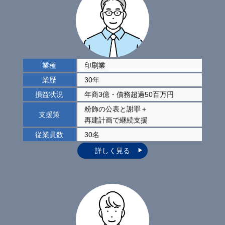
業種
印刷業
業歴
30年
損益状況
年商3億・債務超過50百万円
粉飾の公表と謝罪
＋
支援策
再建計画で継続支援
従業員数
30名
詳しく見る