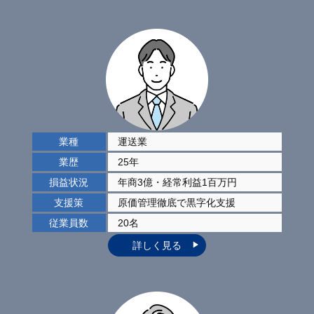
業種
運送業
業歴
25年
損益状況
年商3億・経常利益1百万円
支援策
原価管理徹底で
黒字化支援
従業員数
20名
詳しく見る