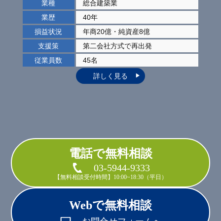
業種
総合建築業
業歴
40年
損益状況
年商20億・純資産8億
支援策
第二会社方式で再出発
従業員数
45名
詳しく見る
電話で無料相談
03-5944-9333
【無料相談受付時間】10:00~18:30（平日）
Webで無料相談